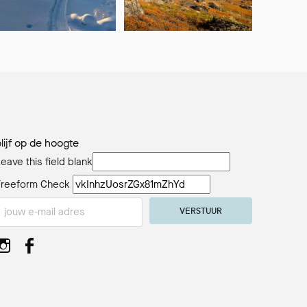
blijf op de hoogte
eave this field blank
Freeform Check
VERSTUUR